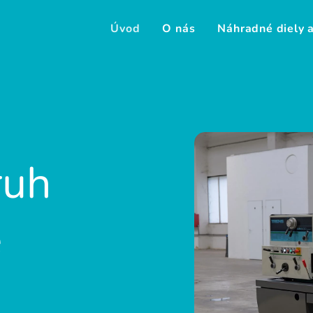
Úvod
O nás
Náhradné diely a
ruh
e