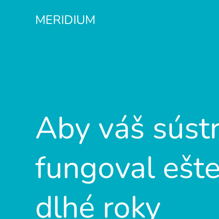
MERIDIUM
Aby váš súst
fungoval ešt
dlhé roky