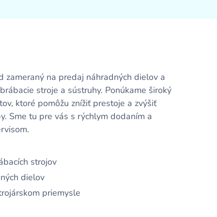
od zameraný na predaj náhradných dielov a
brábacie stroje a sústruhy. Ponúkame široký
ov, ktoré pomôžu znížiť prestoje a zvýšiť
by. Sme tu pre vás s rýchlym dodaním a
rvisom.
bacích strojov
ných dielov
trojárskom priemysle