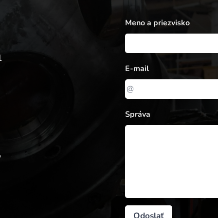
Meno a priezvisko
1
E-mail
Správa
o
Odoslať